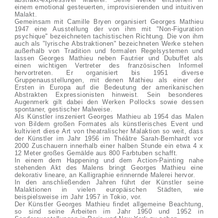
einem emotional gesteuerten, improvisierenden und intuitiven
Malakt.
Gemeinsam mit Camille Bryen organisiert Georges Mathieu
1947 eine Ausstellung der von ihm mit "Non-Figuration
psychique" bezeichneten tachistischen Richtung. Die von ihm
auch als "lyrische Abstraktionen" bezeichneten Werke stehen
außerhalb von Tradition und formalen Regelsystemen und
lassen Georges Mathieu neben Fautrier und Dubuffet als
einen wichtigen Vertreter des französischen Informel
hervortreten. Er organisiert bis 1951 diverse
Gruppenausstellungen, mit denen Mathieu als einer der
Ersten in Europa auf die Bedeutung der amerikanischen
Abstrakten Expressionisten hinweist. Sein besonderes
Augenmerk gilt dabei den Werken Pollocks sowie dessen
spontaner, gestischer Malweise.
Als Künstler inszeniert Georges Mathieu ab 1954 das Malen
von Bildern großen Formates als künstlerisches Event und
kultiviert diese Art von theatralischer Malaktion so weit, dass
der Künstler im Jahr 1956 im Théâtre Sarah-Bernhardt vor
2000 Zuschauern innerhalb einer halben Stunde ein etwa 4 x
12 Meter großes Gemälde aus 800 Farbtuben schafft.
In einem dem Happening und dem Action-Painting nahe
stehenden Akt des Malens bringt Georges Mathieu eine
dekorativ lineare, an Kalligraphie erinnernde Malerei hervor.
In den anschließenden Jahren führt der Künstler seine
Malaktionen in vielen europäischen Städten, wie
beispielsweise im Jahr 1957 in Tokio, vor.
Der Künstler Georges Mathieu findet allgemeine Beachtung,
so sind seine Arbeiten im Jahr 1950 und 1952 in