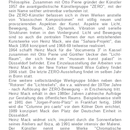
Philosophie. Zusammen mit Otto Piene gründet der Künstler
1957 die avantgardistische Künstlergruppe "ZERO", mit der
sein Name seither untrennbar verbunden ist.
Die ZERO-Künstler befassen sich in ihren Werken anstelle
von "klassischen Kompositionen" mit völlig neuen und
provozierenden Aspekten der Kunst. Aspekte wie Licht,
Bewegung, Raum, Zeit, Dynamik, Vibration und serielle
Strukturen treten in den Vordergrund. Licht und Bewegung
sind so auch die zentralen Themen der nun entstehenden
Kunstwerke von Heinz Mack, wie das "Sahara-Projekt", das
Mack 1958 konzipiert und 1968-69 teilweise realisiert.
1964 schafft Heinz Mack für die "documenta 3" in Kassel
zusammen mit Otto Piene und Günther Uecker den "Licht-
Raum", der sich heute im "museum kunst palast" in
Düsseldorf befindet. Eine Einzelausstellung der Arbeiten von
Heinz Mack in der New Yorker Howard Wise Gallery findet
1966 statt. Die letzte ZERO-Ausstellung findet im selben Jahr
in Bonn statt.
Eine weitere selbstständige Werkgruppe bilden neben den
"Rotoren" die "Lichtreliefs", die v.a. während der 1970er Jahre
- nach Auflösung der ZERO-Bewegung - in Erscheinung tritt.
Heinz Mack erhält in den 1980er Jahren zahlreiche Aufträge
zur Gestaltung des öffentlichen Raums. Beispielsweise stellt
er 1981 den "Jürgen-Ponto-Platz" in Frankfurt fertig, 1984
wird die "Columne pro caelo" vor dem Kölner Dom errichtet,
1989 konzipiert Mack den Platz der Deutschen Einheit in
Düsseldorf.
Heinz Mack widmet sich, inspiriert durch die Sonnenfarben
seines Ateliers auf Ibiza, ab 1991 wieder intensiv der Malerei.
Der Künstler nennt seine Werke "Chromatische