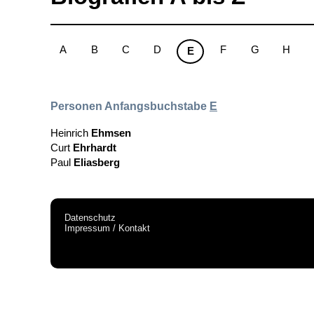
A
B
C
D
F
G
H
E
Personen Anfangsbuchstabe
E
Heinrich
Ehmsen
Curt
Ehrhardt
Paul
Eliasberg
Datenschutz
Impressum / Kontakt