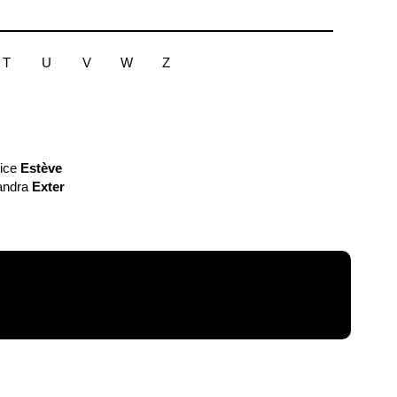
T
U
V
W
Z
ice
Estève
andra
Exter