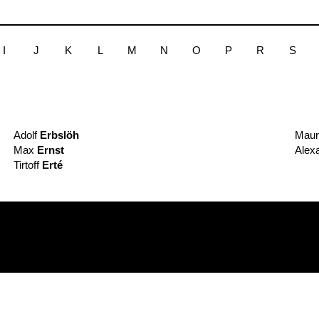
I
J
K
L
M
N
O
P
R
S
Adolf
Erbslöh
Maur
Max
Ernst
Alex
Tirtoff
Erté