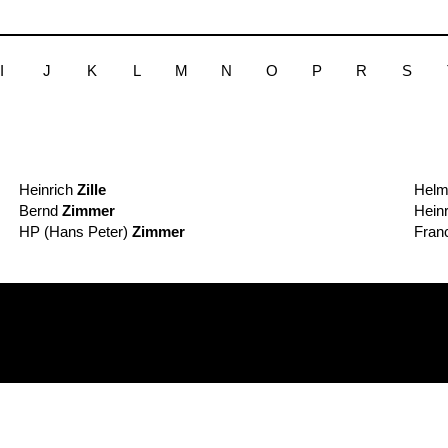
I
J
K
L
M
N
O
P
R
S
Heinrich
Zille
Hel
Bernd
Zimmer
Hein
HP (Hans Peter)
Zimmer
Fran