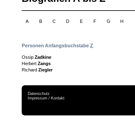
A
B
C
D
E
F
G
H
Personen Anfangsbuchstabe
Z
Ossip
Zadkine
Herbert
Zangs
Richard
Ziegler
Datenschutz
Impressum / Kontakt