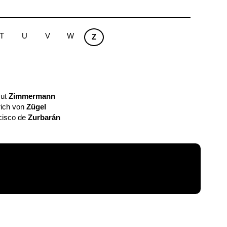
T
U
V
W
Z
mut
Zimmermann
rich von
Zügel
cisco de
Zurbarán