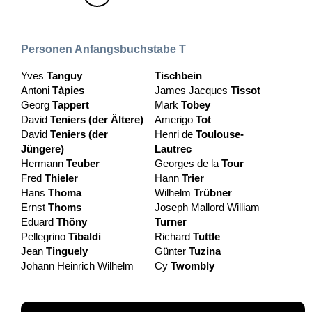
Personen Anfangsbuchstabe
T
Yves
Tanguy
Tischbein
Antoni
Tàpies
James Jacques
Tissot
Georg
Tappert
Mark
Tobey
David
Teniers (der Ältere)
Amerigo
Tot
David
Teniers (der
Henri de
Toulouse-
Jüngere)
Lautrec
Hermann
Teuber
Georges de la
Tour
Fred
Thieler
Hann
Trier
Hans
Thoma
Wilhelm
Trübner
Ernst
Thoms
Joseph Mallord William
Eduard
Thöny
Turner
Pellegrino
Tibaldi
Richard
Tuttle
Jean
Tinguely
Günter
Tuzina
Johann Heinrich Wilhelm
Cy
Twombly