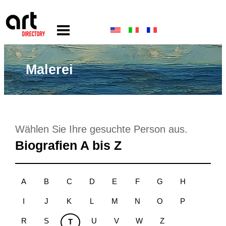
Malerei
Wählen Sie Ihre gesuchte Person aus.
Biografien A bis Z
A
B
C
D
E
F
G
H
I
J
K
L
M
N
O
P
R
S
U
V
W
Z
T